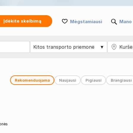
Įdėkite skelbimą
Mėgstamiausi
Mano 
Rekomenduojama
Naujausi
Pigiausi
Brangiausi
monės