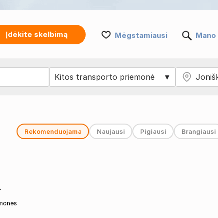
Įdėkite skelbimą
Mėgstamiausi
Mano 
Rekomenduojama
Naujausi
Pigiausi
Brangiausi
.
emonės