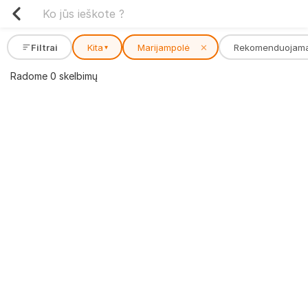
Filtrai
Kita
Marijampolė
✕
Rekomenduojam
▾
Radome 0 skelbimų