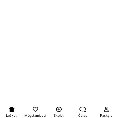
Leškoti
Mėgstamiausi
Skelbti
Čatas
Paskyra