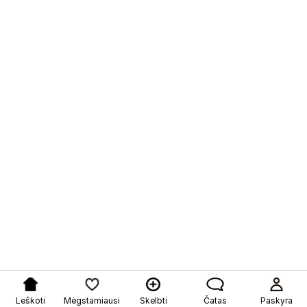
Leškoti
Mėgstamiausi
Skelbti
Čatas
Paskyra