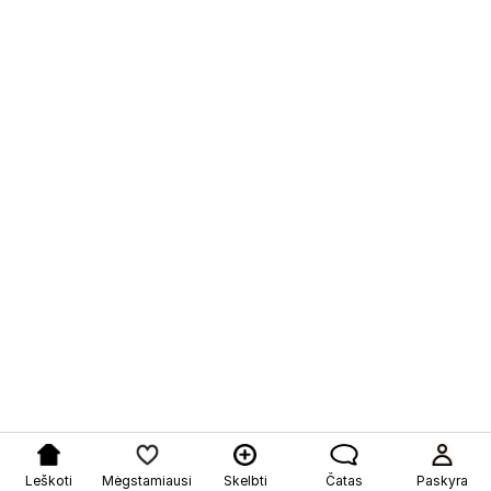
Leškoti
Mėgstamiausi
Skelbti
Čatas
Paskyra