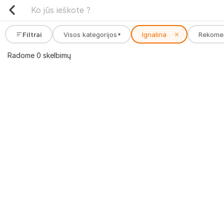
Filtrai
Visos kategorijos
Ignalina
✕
Rekome
▾
Radome 0 skelbimų