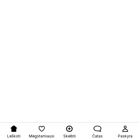
Leškoti
Mėgstamiausi
Skelbti
Čatas
Paskyra