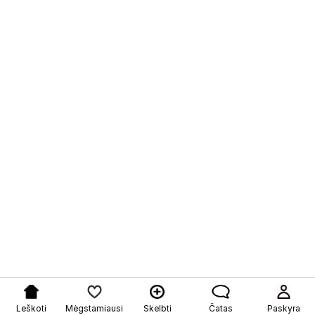
Leškoti
Mėgstamiausi
Skelbti
Čatas
Paskyra