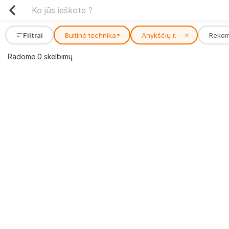
Filtrai
Buitinė technika
Anykščių r.
✕
Reko
▾
Radome 0 skelbimų