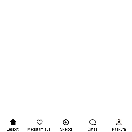
Leškoti
Mėgstamiausi
Skelbti
Čatas
Paskyra