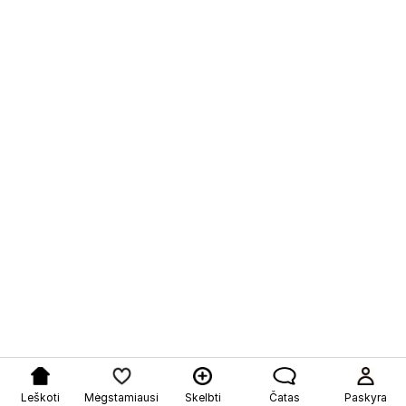
Leškoti
Mėgstamiausi
Skelbti
Čatas
Paskyra