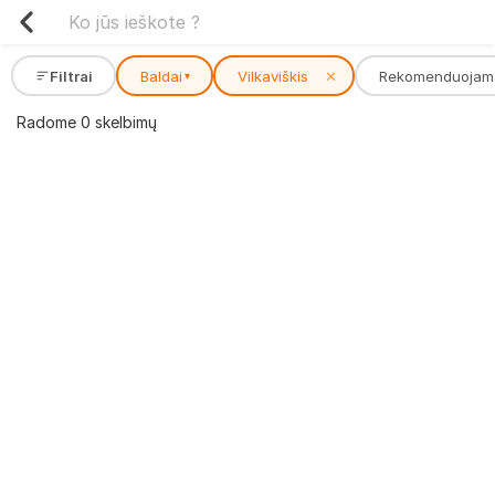
Filtrai
Baldai
Vilkaviškis
✕
Rekomenduojam
▾
Radome 0 skelbimų