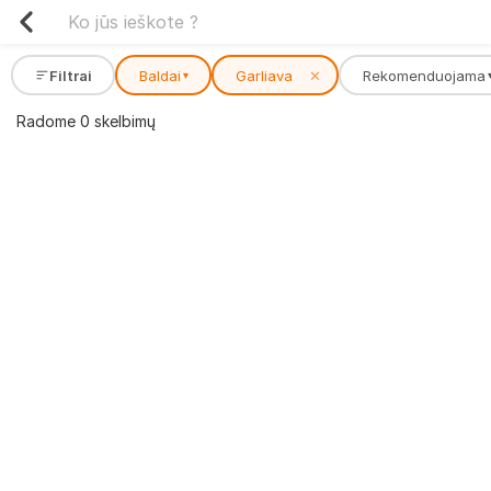
Filtrai
Baldai
Garliava
✕
Rekomenduojama
▾
Radome 0 skelbimų