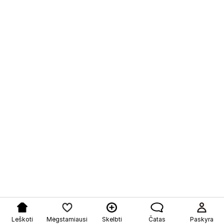
Leškoti
Mėgstamiausi
Skelbti
Čatas
Paskyra