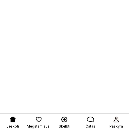
Leškoti
Mėgstamiausi
Skelbti
Čatas
Paskyra