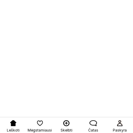
Leškoti
Mėgstamiausi
Skelbti
Čatas
Paskyra