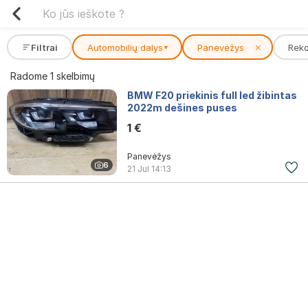
Filtrai
Automobilių dalys
Panevėžys
✕
Rek
▾
Radome 1 skelbimų
BMW F20 priekinis full led žibintas
2022m dešines puses
1 €
Panevėžys
6
21 Jul
14:13