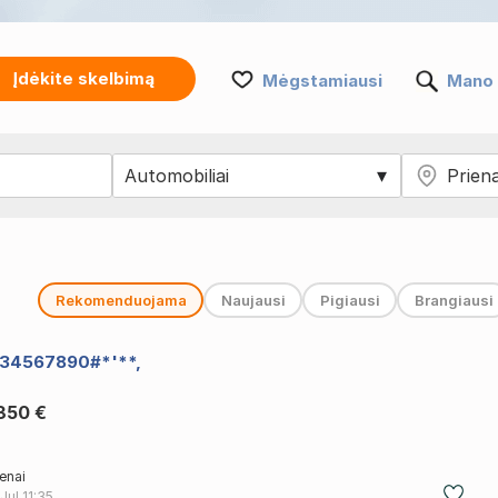
Įdėkite skelbimą
Mėgstamiausi
Mano 
Rekomenduojama
Naujausi
Pigiausi
Brangiausi
234567890#*'**,
.350 €
ienai
 Jul
11:35