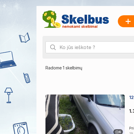
Radome 1 skelbimų
1
1
Pr
6
19