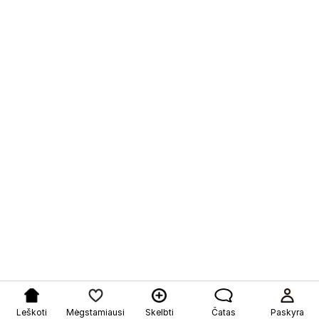
Leškoti
Mėgstamiausi
Skelbti
Čatas
Paskyra