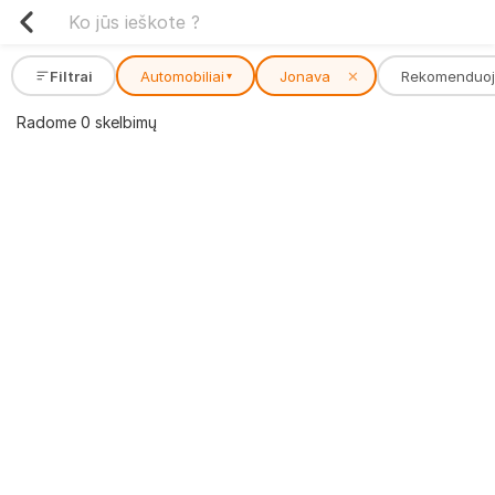
Filtrai
Automobiliai
Jonava
✕
Rekomenduo
▾
Radome 0 skelbimų