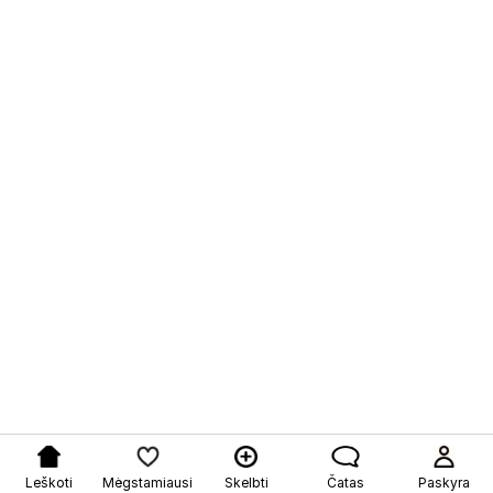
Leškoti
Mėgstamiausi
Skelbti
Čatas
Paskyra