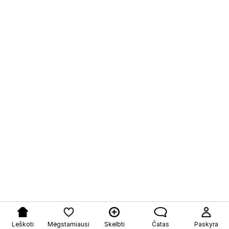
Leškoti
Mėgstamiausi
Skelbti
Čatas
Paskyra